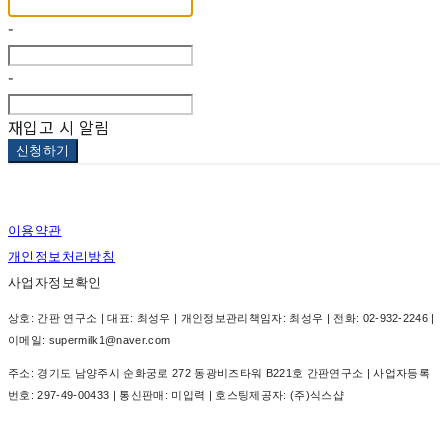
-
-
재입고 시 알림
신청하기
이용약관
개인정보처리방침
사업자정보확인
상호: 간판 연구소 | 대표: 최성우 | 개인정보관리책임자: 최성우 | 전화: 02-932-2246 |
이메일: supermilk1@naver.com
주소: 경기도 남양주시 순화궁로 272 동광비즈타워 B221호 간판연구소 | 사업자등록
번호:
297-49-00433
| 통신판매:
미입력
| 호스팅제공자: (주)식스샵