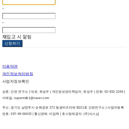
-
-
재입고 시 알림
신청하기
이용약관
개인정보처리방침
사업자정보확인
상호: 간판 연구소 | 대표: 최성우 | 개인정보관리책임자: 최성우 | 전화: 02-932-2246 |
이메일: supermilk1@naver.com
주소: 경기도 남양주시 순화궁로 272 동광비즈타워 B221호 간판연구소 | 사업자등록
번호:
297-49-00433
| 통신판매:
미입력
| 호스팅제공자: (주)식스샵