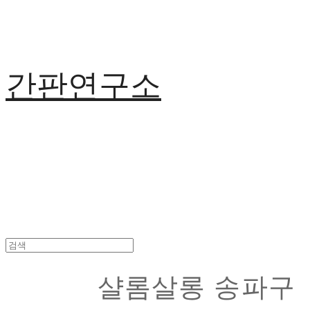
간판연구소
샬롬살롱 송파구