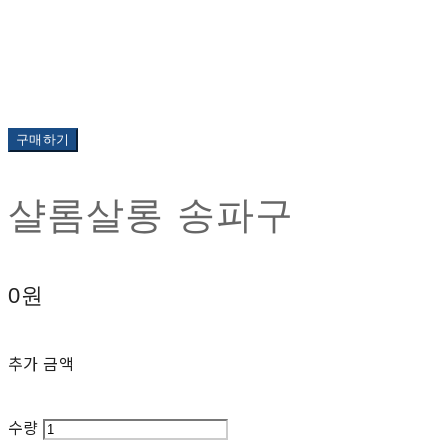
구매하기
샬롬살롱 송파구
0원
추가 금액
수량