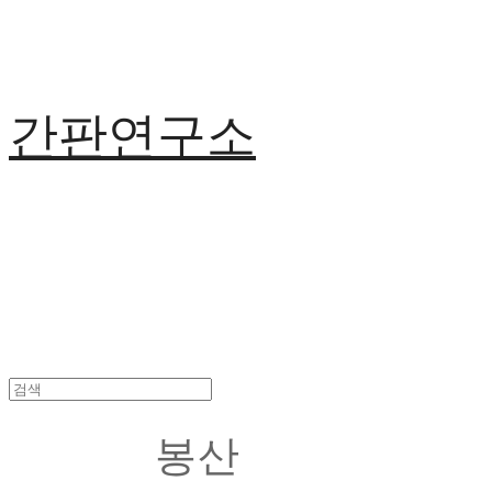
간판연구소
봉산