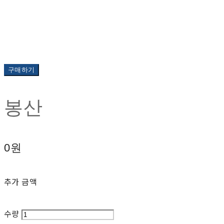
구매하기
봉산
0원
추가 금액
수량