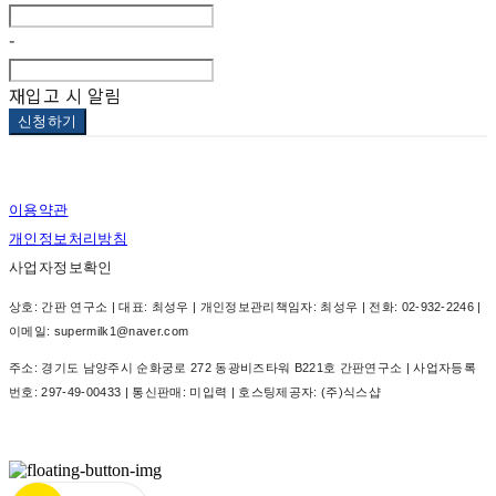
-
재입고 시 알림
신청하기
이용약관
개인정보처리방침
사업자정보확인
상호: 간판 연구소 | 대표: 최성우 | 개인정보관리책임자: 최성우 | 전화: 02-932-2246 |
이메일: supermilk1@naver.com
주소: 경기도 남양주시 순화궁로 272 동광비즈타워 B221호 간판연구소 | 사업자등록
번호:
297-49-00433
| 통신판매:
미입력
| 호스팅제공자: (주)식스샵