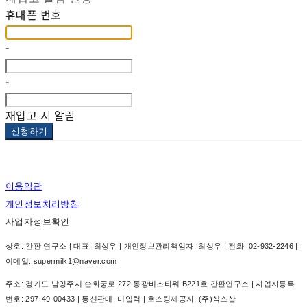
휴대폰 번호
-
-
재입고 시 알림
신청하기
이용약관
개인정보처리방침
사업자정보확인
상호: 간판 연구소 | 대표: 최성우 | 개인정보관리책임자: 최성우 | 전화: 02-932-2246 |
이메일: supermilk1@naver.com
주소: 경기도 남양주시 순화궁로 272 동광비즈타워 B221호 간판연구소 | 사업자등록
번호:
297-49-00433
| 통신판매:
미입력
| 호스팅제공자: (주)식스샵