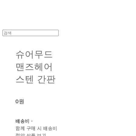
슈어무드
맨즈헤어
스텐 간판
0원
배송비
-
함께 구매 시 배송비
절약 상품 보기