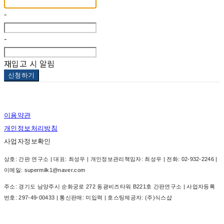
-
-
재입고 시 알림
신청하기
이용약관
개인정보처리방침
사업자정보확인
상호: 간판 연구소 | 대표: 최성우 | 개인정보관리책임자: 최성우 | 전화: 02-932-2246 |
이메일: supermilk1@naver.com
주소: 경기도 남양주시 순화궁로 272 동광비즈타워 B221호 간판연구소 | 사업자등록
번호:
297-49-00433
| 통신판매:
미입력
| 호스팅제공자: (주)식스샵