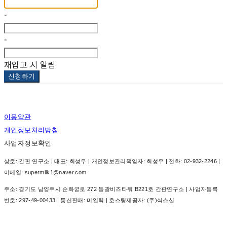
-
-
재입고 시 알림
신청하기
이용약관
개인정보처리방침
사업자정보확인
상호: 간판 연구소 | 대표: 최성우 | 개인정보관리책임자: 최성우 | 전화: 02-932-2246 |
이메일: supermilk1@naver.com
주소: 경기도 남양주시 순화궁로 272 동광비즈타워 B221호 간판연구소 | 사업자등록
번호:
297-49-00433
| 통신판매:
미입력
| 호스팅제공자: (주)식스샵