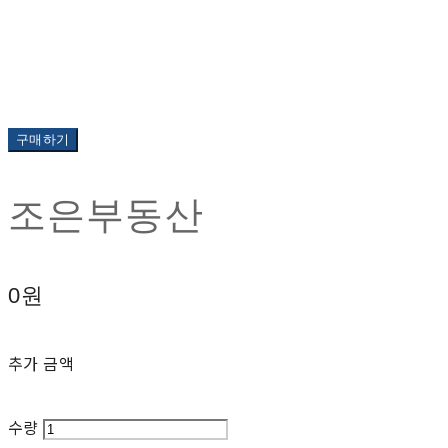
구매하기
조은부동산
0원
추가 금액
수량