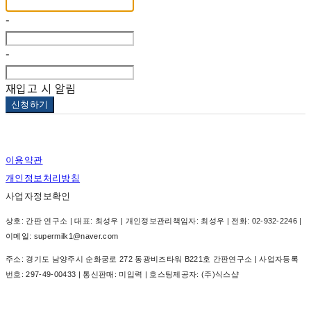
-
-
재입고 시 알림
신청하기
이용약관
개인정보처리방침
사업자정보확인
상호: 간판 연구소 | 대표: 최성우 | 개인정보관리책임자: 최성우 | 전화: 02-932-2246 |
이메일: supermilk1@naver.com
주소: 경기도 남양주시 순화궁로 272 동광비즈타워 B221호 간판연구소 | 사업자등록
번호:
297-49-00433
| 통신판매:
미입력
| 호스팅제공자: (주)식스샵