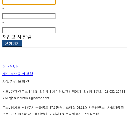
-
-
재입고 시 알림
신청하기
이용약관
개인정보처리방침
사업자정보확인
상호: 간판 연구소 | 대표: 최성우 | 개인정보관리책임자: 최성우 | 전화: 02-932-2246 |
이메일: supermilk1@naver.com
주소: 경기도 남양주시 순화궁로 272 동광비즈타워 B221호 간판연구소 | 사업자등록
번호:
297-49-00433
| 통신판매:
미입력
| 호스팅제공자: (주)식스샵