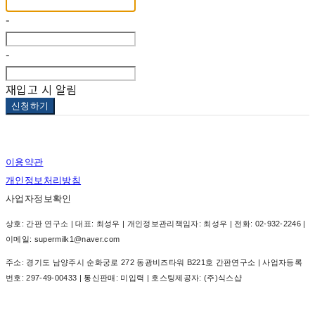
-
-
재입고 시 알림
신청하기
이용약관
개인정보처리방침
사업자정보확인
상호: 간판 연구소 | 대표: 최성우 | 개인정보관리책임자: 최성우 | 전화: 02-932-2246 |
이메일: supermilk1@naver.com
주소: 경기도 남양주시 순화궁로 272 동광비즈타워 B221호 간판연구소 | 사업자등록
번호:
297-49-00433
| 통신판매:
미입력
| 호스팅제공자: (주)식스샵