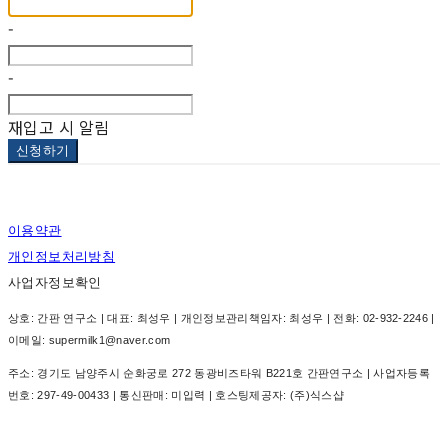
-
-
재입고 시 알림
신청하기
이용약관
개인정보처리방침
사업자정보확인
상호: 간판 연구소 | 대표: 최성우 | 개인정보관리책임자: 최성우 | 전화: 02-932-2246 |
이메일: supermilk1@naver.com
주소: 경기도 남양주시 순화궁로 272 동광비즈타워 B221호 간판연구소 | 사업자등록
번호:
297-49-00433
| 통신판매:
미입력
| 호스팅제공자: (주)식스샵