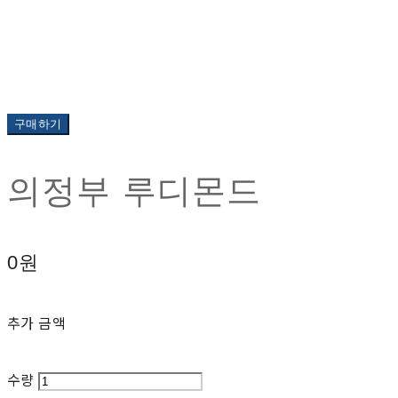
구매하기
의정부 루디몬드
0원
추가 금액
수량