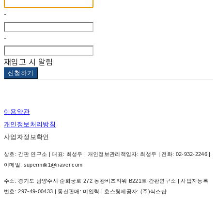
-
-
재입고 시 알림
신청하기
이용약관
개인정보처리방침
사업자정보확인
상호: 간판 연구소 | 대표: 최성우 | 개인정보관리책임자: 최성우 | 전화: 02-932-2246 |
이메일: supermilk1@naver.com
주소: 경기도 남양주시 순화궁로 272 동광비즈타워 B221호 간판연구소 | 사업자등록
번호:
297-49-00433
| 통신판매:
미입력
| 호스팅제공자: (주)식스샵