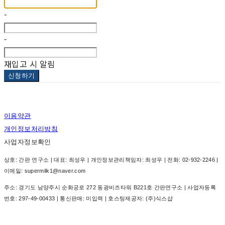
-
-
재입고 시 알림
신청하기
이용약관
개인정보처리방침
사업자정보확인
상호: 간판 연구소 | 대표: 최성우 | 개인정보관리책임자: 최성우 | 전화: 02-932-2246 |
이메일: supermilk1@naver.com
주소: 경기도 남양주시 순화궁로 272 동광비즈타워 B221호 간판연구소 | 사업자등록
번호:
297-49-00433
| 통신판매:
미입력
| 호스팅제공자: (주)식스샵