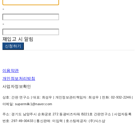
-
-
재입고 시 알림
신청하기
이용약관
개인정보처리방침
사업자정보확인
상호: 간판 연구소 | 대표: 최성우 | 개인정보관리책임자: 최성우 | 전화: 02-932-2246 |
이메일: supermilk1@naver.com
주소: 경기도 남양주시 순화궁로 272 동광비즈타워 B221호 간판연구소 | 사업자등록
번호:
297-49-00433
| 통신판매:
미입력
| 호스팅제공자: (주)식스샵