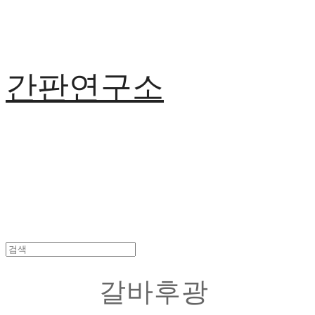
간판연구소
갈바후광