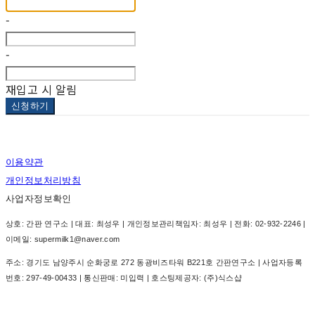
-
-
재입고 시 알림
신청하기
이용약관
개인정보처리방침
사업자정보확인
상호: 간판 연구소 | 대표: 최성우 | 개인정보관리책임자: 최성우 | 전화: 02-932-2246 |
이메일: supermilk1@naver.com
주소: 경기도 남양주시 순화궁로 272 동광비즈타워 B221호 간판연구소 | 사업자등록
번호:
297-49-00433
| 통신판매:
미입력
| 호스팅제공자: (주)식스샵