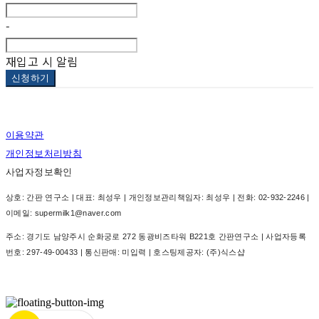
-
재입고 시 알림
신청하기
이용약관
개인정보처리방침
사업자정보확인
상호: 간판 연구소 | 대표: 최성우 | 개인정보관리책임자: 최성우 | 전화: 02-932-2246 |
이메일: supermilk1@naver.com
주소: 경기도 남양주시 순화궁로 272 동광비즈타워 B221호 간판연구소 | 사업자등록
번호:
297-49-00433
| 통신판매:
미입력
| 호스팅제공자: (주)식스샵